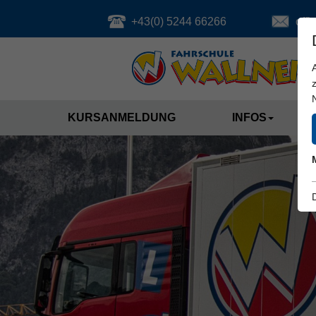
+43(0) 5244 66266
offi
KURSANMELDUNG
INFOS