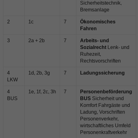
Sicherheitstechnik,
Bremsanlage
2
1c
7
Ökonomisches
Fahren
3
2a + 2b
7
Arbeits- und
Sozialrecht
Lenk- und
Ruhezeit,
Rechtsvorschriften
4
1d, 2b, 3g
7
Ladungssicherung
LKW
4
1e, 1f, 2c, 3h
7
Personenbeförderung
BUS
BUS
Sicherheit und
Komfort Fahrgäste und
Ladung, Vorschriften
Personenverkehr,
wirtschaftliches Umfeld
Personenkraftverkehr