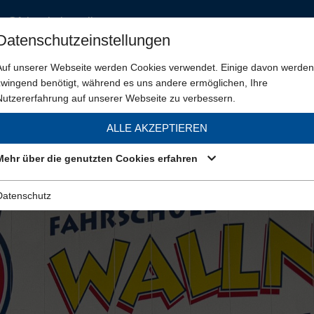
ce@fahrschule-wallner.at
Datenschutzeinstellungen
Auf unserer Webseite werden Cookies verwendet. Einige davon werden
Führe
zwingend benötigt, während es uns andere ermöglichen, Ihre
Nutzererfahrung auf unserer Webseite zu verbessern.
KONTAKT
ANFAHRT
JOBS
ALLE AKZEPTIEREN
95 PRÜFUNG
KRAN
KRAN FACHKUNDIGER
STA
Mehr über die genutzten Cookies erfahren
Datenschutz