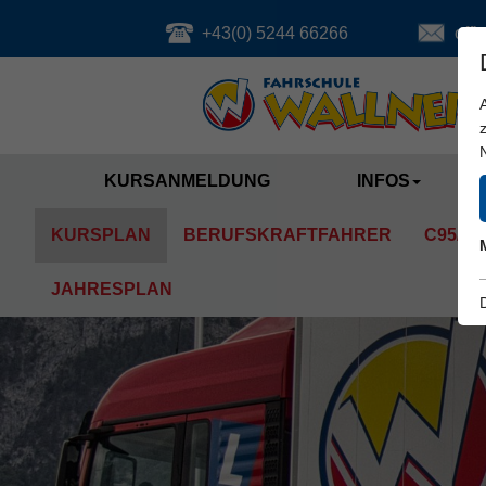
+43(0) 5244 66266
offi
KURSANMELDUNG
INFOS
KURSPLAN
BERUFSKRAFTFAHRER
C95/D
JAHRESPLAN