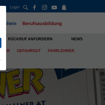
Login
rschein
Berufsausbildung
RÜCKRUF ANFORDERN
NEWS
PLER
GEFAHRGUT
FAHRLEHRER